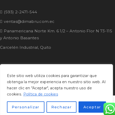
(593) 2-2471-544
ventas@dimabru.com.ec
Panamericana Norte Km. 6 1/2 – Antonio Flor N 73-115
y Antonio Basantes
Carcelén Industrial, Quito
Este sitio web utiliza cookies para garantizar que
© 2020 Estrella. – Todos los derechos reservados.
obtenga la mejor experiencia en nuestro sitio web. Al
hacer clic en "Aceptar", acepta nuestro uso de
cookies.
Política de cookies
Personalizar
Rechazar
Aceptar